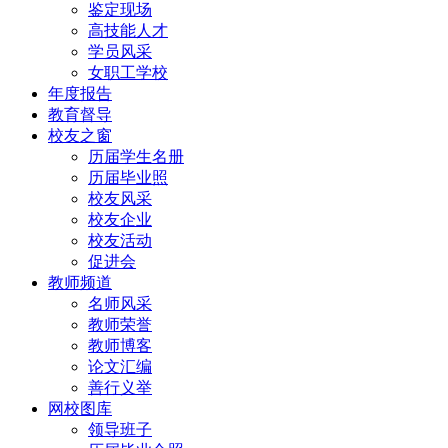
鉴定现场
高技能人才
学员风采
女职工学校
年度报告
教育督导
校友之窗
历届学生名册
历届毕业照
校友风采
校友企业
校友活动
促进会
教师频道
名师风采
教师荣誉
教师博客
论文汇编
善行义举
网校图库
领导班子