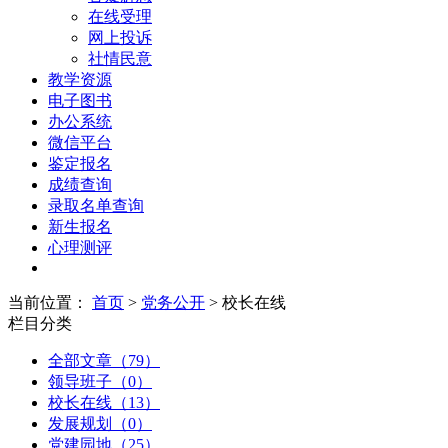
在线受理
网上投诉
社情民意
教学资源
电子图书
办公系统
微信平台
鉴定报名
成绩查询
录取名单查询
新生报名
心理测评
当前位置：
首页
>
党务公开
> 校长在线
栏目分类
全部文章（79）
领导班子（0）
校长在线（13）
发展规划（0）
党建园地（25）