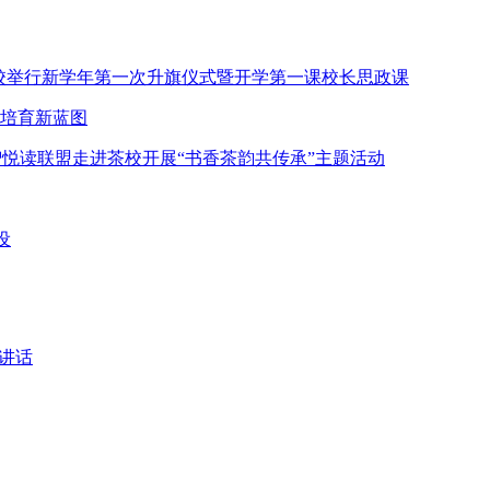
茶校举行新学年第一次升旗仪式暨开学第一课校长思政课
才培育新蓝图
悦读联盟走进茶校开展“书香茶韵共传承”主题活动
设
的讲话