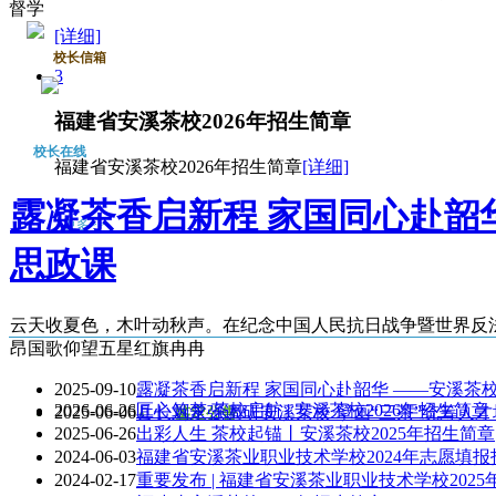
督学
[详细]
校长信箱
3
福建省安溪茶校2026年招生简章
校长在线
福建省安溪茶校2026年招生简章
[详细]
露凝茶香启新程 家国同心赴韶
更多>>
思政课
云天收夏色，木叶动秋声。在纪念中国人民抗日战争暨世界反法西
昂国歌仰望五星红旗冉冉
2025-09-10
露凝茶香启新程 家国同心赴韶华 ——安溪茶
2026-06-26
匠心筑梦 茶校启航 | 安溪茶校2026年招生简章
2025-06-06
县长刘永强调研安溪茶校 擘画“三茶”统筹人
招生培训
鉴定公告
2025-06-26
出彩人生 茶校起锚丨安溪茶校2025年招生简章
2024-06-03
福建省安溪茶业职业技术学校2024年志愿填报
2024-02-17
重要发布 | 福建省安溪茶业职业技术学校20