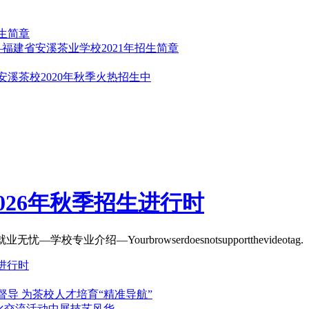
生简章
福建省安溪茶业学校2021年招生简章
溪茶校2020年秋季火热招生中
2026年秋季招生进行时
专业介绍—Yourbrowserdoesnotsupportthevide
生进行时
导 为茶校人才培育“精准导航”
文化交流活动中展技艺风华