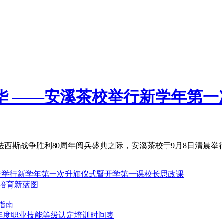
华 ——安溪茶校举行新学年第
斯战争胜利80周年阅兵盛典之际，安溪茶校于9月8日清晨举行2
校举行新学年第一次升旗仪式暨开学第一课校长思政课
才培育新蓝图
指南
25年度职业技能等级认定培训时间表