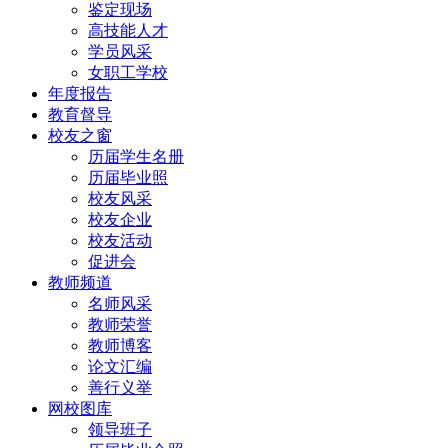
鉴定现场
高技能人才
学员风采
女职工学校
年度报告
教育督导
校友之窗
历届学生名册
历届毕业照
校友风采
校友企业
校友活动
促进会
教师频道
名师风采
教师荣誉
教师博客
论文汇编
善行义举
网校图库
领导班子