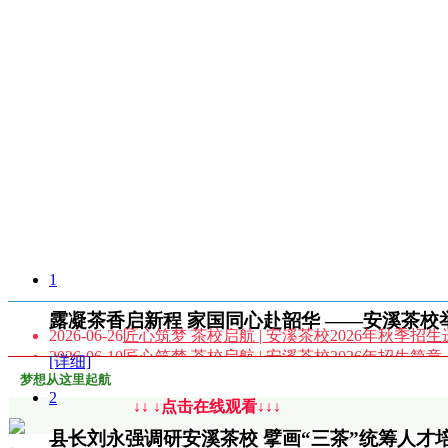
1
通知公告
露凝茶香启新程 家国同心赴韶华 ——安溪茶
2026-06-26
匠心筑梦 茶校启航 | 安溪茶校2026年秋季招
2026-06-10
匠心筑梦 茶校启航 | 安溪茶校2026年招生简章
[详细]
2025-02-17
重要发布 | 福建省安溪茶业职业技术学校20
梦想从这里起航
2
↓↓ ↓点击在线观看↓↓↓
县长刘永强调研安溪茶校 擘画“三茶”统筹人才