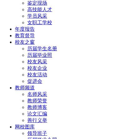
鉴定现场
高技能人才
学员风采
女职工学校
年度报告
教育督导
校友之窗
历届学生名册
历届毕业照
校友风采
校友企业
校友活动
促进会
教师频道
名师风采
教师荣誉
教师博客
论文汇编
善行义举
网校图库
领导班子